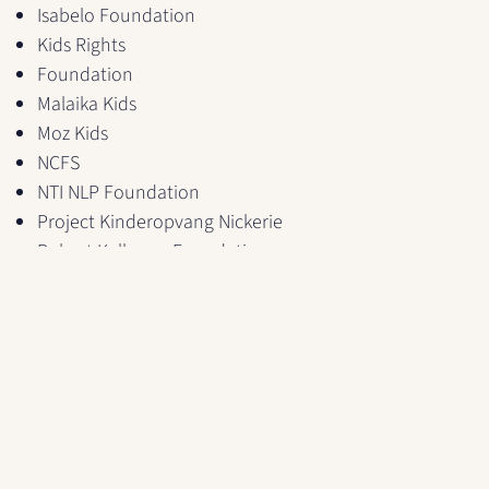
Isabelo Foundation
Kids Rights
Foundation
Malaika Kids
Moz Kids
NCFS
NTI NLP Foundation
Project Kinderopvang Nickerie
Robert Kalkman Foundation
Stichting Acodo Nederland
Stichting Beat Batten
Stichting BreakSquad
Stichting Dolphins for Davey
Stichting Gofua
Stichting Hartekind
Stichting Het Sikkelcelfonds
Stichting Humanitas, afdeling Gorinchem