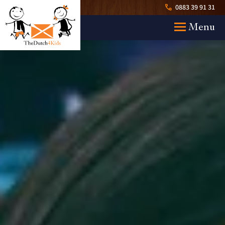
0883 39 91 31
call
Menu